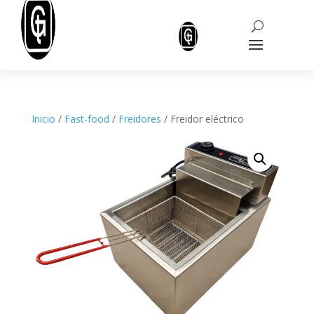
Inicio
/
Fast-food
/
Freidores
/ Freidor eléctrico