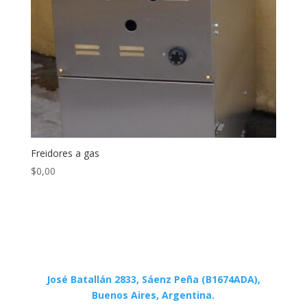
Freidores a gas
$
0,00
José Batallán 2833, Sáenz Peña (B1674ADA),
Buenos Aires, Argentina.