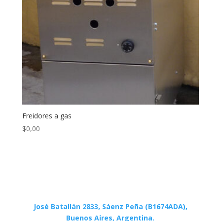
Freidores a gas
$
0,00
José Batallán 2833, Sáenz Peña (B1674ADA),
Buenos Aires, Argentina.