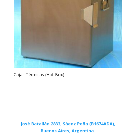
Cajas Térmicas (Hot Box)
José Batallán 2833, Sáenz Peña (B1674ADA),
Buenos Aires, Argentina.